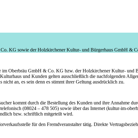
 Co. KG sowie der Holzkirchener Kultur- und Bürgerhaus GmbH & 
ltur im Oberbräu GmbH & Co. KG bzw. der Holzkirchener Kultur- un
ulturhaus und Kunden gelten ausschließlich die nachfolgenden Allge
icht an, es sein denn es stimmt ihrer Geltung ausdrücklich zu.
sucher kommt durch die Bestellung des Kunden und ihre Annahme durch
elefonisch (08024 – 478 505) sowie über das Internet (kultur-im-oberbra
lich bzw. schriftlich mitgeteilt wird.
s Vorverkaufsstelle für den Fremdveranstalter tätig. Direkte Vertragsb