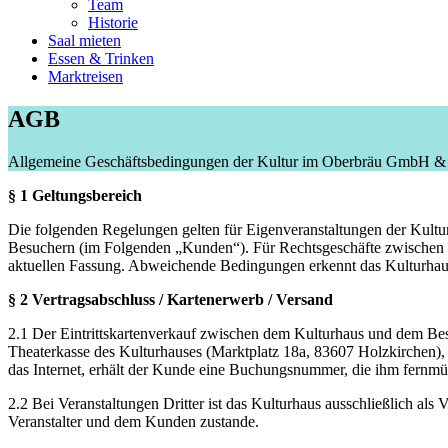
Team
Historie
Saal mieten
Essen & Trinken
Marktreisen
AGB
Allgemeine Geschäftsbedingungen der Kultur im Oberbräu GmbH &
§ 1 Geltungsbereich
Die folgenden Regelungen gelten für Eigenveranstaltungen der Ku
Besuchern (im Folgenden „Kunden“). Für Rechtsgeschäfte zwischen K
aktuellen Fassung. Abweichende Bedingungen erkennt das Kulturhaus n
§ 2 Vertragsabschluss / Kartenerwerb / Versand
2.1 Der Eintrittskartenverkauf zwischen dem Kulturhaus und dem Be
Theaterkasse des Kulturhauses (Marktplatz 18a, 83607 Holzkirchen), t
das Internet, erhält der Kunde eine Buchungsnummer, die ihm fernmünd
2.2 Bei Veranstaltungen Dritter ist das Kulturhaus ausschließlich al
Veranstalter und dem Kunden zustande.