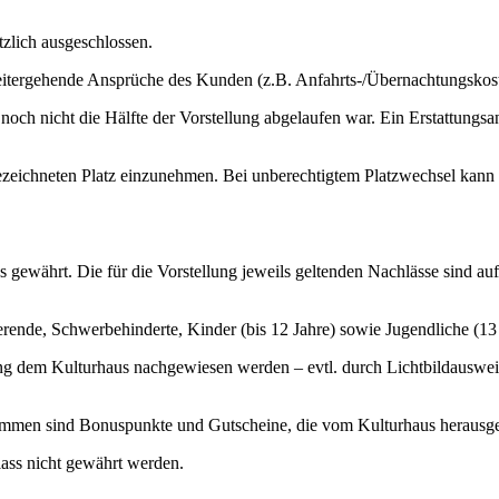
tzlich ausgeschlossen.
 Weitergehende Ansprüche des Kunden (z.B. Anfahrts-/Übernachtungskos
n noch nicht die Hälfte der Vorstellung abgelaufen war. Ein Erstattung
rte bezeichneten Platz einzunehmen. Bei unberechtigtem Platzwechsel ka
ewährt. Die für die Vorstellung jeweils geltenden Nachlässe sind auf d
rende, Schwerbehinderte, Kinder (bis 12 Jahre) sowie Jugendliche (13 
ng dem Kulturhaus nachgewiesen werden – evtl. durch Lichtbildausweis
enommen sind Bonuspunkte und Gutscheine, die vom Kulturhaus heraus
lass nicht gewährt werden.